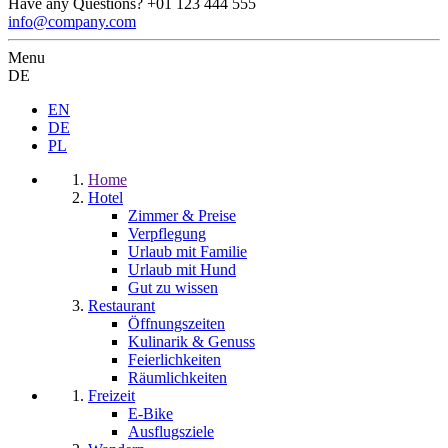
Have any Questions?
+01 123 444 555
info@company.com
Menu
DE
EN
DE
PL
Home
Hotel
Zimmer & Preise
Verpflegung
Urlaub mit Familie
Urlaub mit Hund
Gut zu wissen
Restaurant
Öffnungszeiten
Kulinarik & Genuss
Feierlichkeiten
Räumlichkeiten
Freizeit
E-Bike
Ausflugsziele