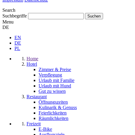
Search
Suchbegriffe
Menu
DE
EN
DE
PL
Home
Hotel
Zimmer & Preise
Verpflegung
Urlaub mit Familie
Urlaub mit Hund
Gut zu wissen
Restaurant
Öffnungszeiten
Kulinarik & Genuss
Feierlichkeiten
Räumlichkeiten
Freizeit
E-Bike
Ausflugsziele