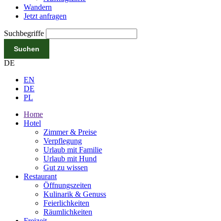
Wandern
Jetzt anfragen
Suchbegriffe
Suchen
DE
EN
DE
PL
Home
Hotel
Zimmer & Preise
Verpflegung
Urlaub mit Familie
Urlaub mit Hund
Gut zu wissen
Restaurant
Öffnungszeiten
Kulinarik & Genuss
Feierlichkeiten
Räumlichkeiten
Freizeit