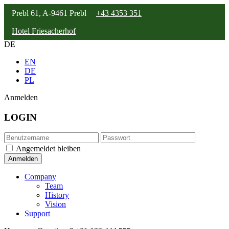
Prebl 61, A-9461 Prebl
+43 4353 351
Hotel Friesacherhof
DE
EN
DE
PL
Anmelden
LOGIN
Angemeldet bleiben
Company
Team
History
Vision
Support