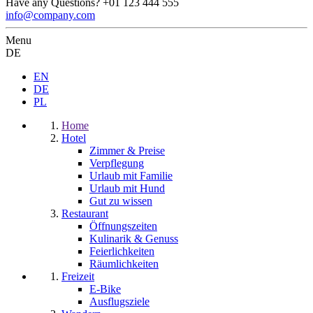
Have any Questions?
+01 123 444 555
info@company.com
Menu
DE
EN
DE
PL
Home
Hotel
Zimmer & Preise
Verpflegung
Urlaub mit Familie
Urlaub mit Hund
Gut zu wissen
Restaurant
Öffnungszeiten
Kulinarik & Genuss
Feierlichkeiten
Räumlichkeiten
Freizeit
E-Bike
Ausflugsziele