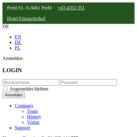
Prebl 61, A-9461 Prebl
+43 4353 351
Hotel Friesacherhof
DE
EN
DE
PL
Anmelden
LOGIN
Angemeldet bleiben
Company
Team
History
Vision
Support