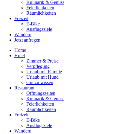
Kulinarik & Genuss
Feierlichkeiten
Räumlichkeiten
Freizeit
E-Bike
Ausflugsziele
Wandern
Jetzt anfragen
Home
Hotel
Zimmer & Preise
Verpflegung
Urlaub mit Familie
Urlaub mit Hund
Gut zu wissen
Restaurant
Öffnungszeiten
Kulinarik & Genuss
Feierlichkeiten
Räumlichkeiten
Freizeit
E-Bike
Ausflugsziele
Wandern