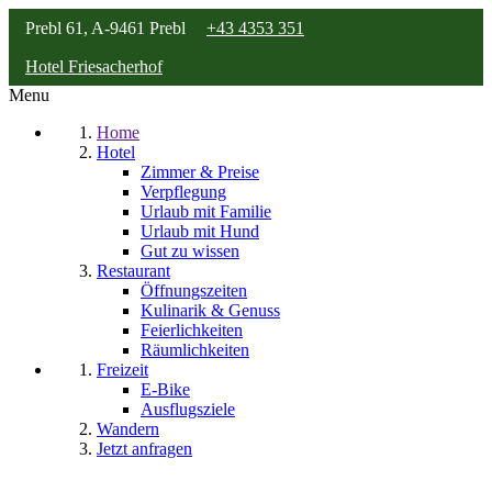
Prebl 61, A-9461 Prebl
+43 4353 351
Hotel Friesacherhof
Menu
Home
Hotel
Zimmer & Preise
Verpflegung
Urlaub mit Familie
Urlaub mit Hund
Gut zu wissen
Restaurant
Öffnungszeiten
Kulinarik & Genuss
Feierlichkeiten
Räumlichkeiten
Freizeit
E-Bike
Ausflugsziele
Wandern
Jetzt anfragen