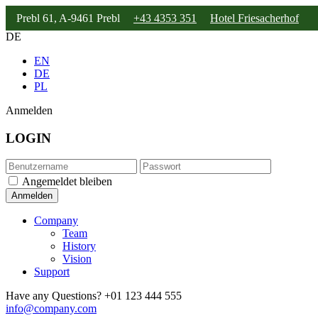
Prebl 61, A-9461 Prebl
+43 4353 351
Hotel Friesacherhof
DE
EN
DE
PL
Anmelden
LOGIN
Angemeldet bleiben
Company
Team
History
Vision
Support
Have any Questions?
+01 123 444 555
info@company.com