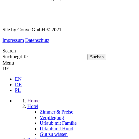
Site by Conve GmbH © 2021
Impressum
Datenschutz
Search
Suchbegriffe
Menu
DE
EN
DE
PL
Home
Hotel
Zimmer & Preise
Verpflegung
Urlaub mit Familie
Urlaub mit Hund
Gut zu wissen