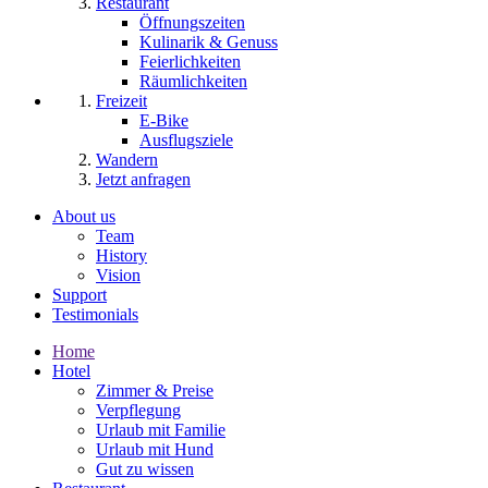
Restaurant
Öffnungszeiten
Kulinarik & Genuss
Feierlichkeiten
Räumlichkeiten
Freizeit
E-Bike
Ausflugsziele
Wandern
Jetzt anfragen
About us
Team
History
Vision
Support
Testimonials
Home
Hotel
Zimmer & Preise
Verpflegung
Urlaub mit Familie
Urlaub mit Hund
Gut zu wissen