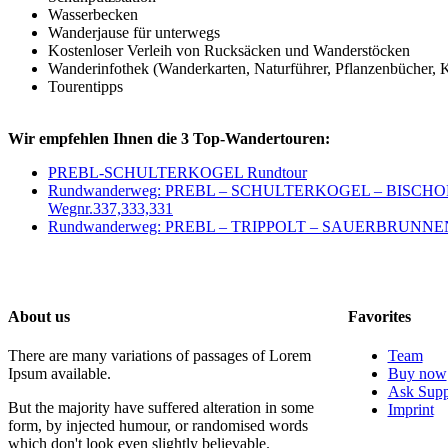
Wasserbecken
Wanderjause für unterwegs
Kostenloser Verleih von Rucksäcken und Wanderstöcken
Wanderinfothek (Wanderkarten, Naturführer, Pflanzenbücher, Ku
Tourentipps
Wir empfehlen Ihnen die 3 Top-Wandertouren:
PREBL-SCHULTERKOGEL Rundtour
Rundwanderweg: PREBL – SCHULTERKOGEL – BISCH
Wegnr.337,333,331
Rundwanderweg: PREBL – TRIPPOLT – SAUERBRUNNE
About us
Favorites
There are many variations of passages of Lorem
Team
Ipsum available.
Buy now
Ask Supp
But the majority have suffered alteration in some
Imprint
form, by injected humour, or randomised words
which don't look even slightly believable.