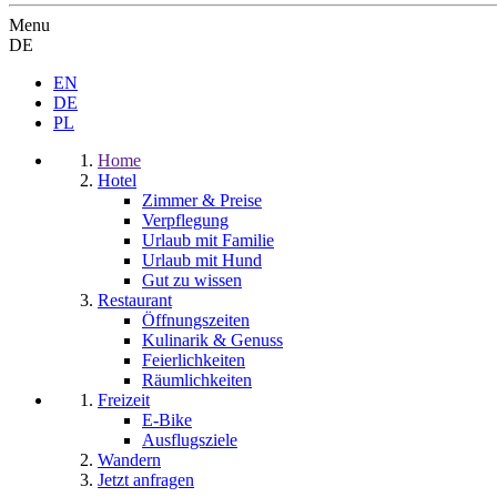
Menu
DE
EN
DE
PL
Home
Hotel
Zimmer & Preise
Verpflegung
Urlaub mit Familie
Urlaub mit Hund
Gut zu wissen
Restaurant
Öffnungszeiten
Kulinarik & Genuss
Feierlichkeiten
Räumlichkeiten
Freizeit
E-Bike
Ausflugsziele
Wandern
Jetzt anfragen