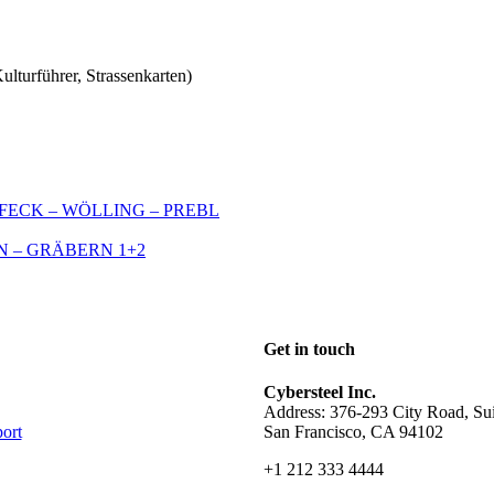
lturführer, Strassenkarten)
OFECK – WÖLLING – PREBL
N – GRÄBERN 1+2
Get in touch
Cybersteel Inc.
Address: 376-293 City Road, Su
ort
San Francisco, CA 94102
+1 212 333 4444